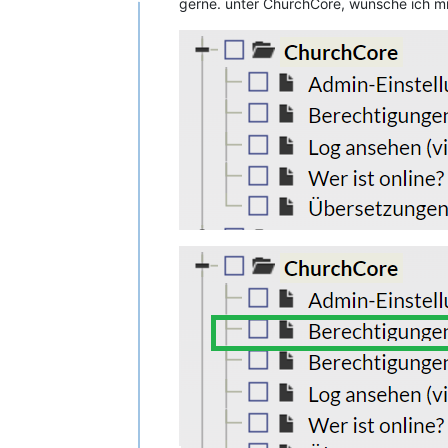
gerne. unter ChurchCore, wünsche ich mi