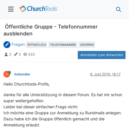
Öffentliche Gruppe - Telefonnummer
ausblenden
Fragen
ÖFFENTLICH
TELEFONNUMMER
GRUPPEN
2
2
423
Anmelden zum Antworten
H
holunder
8. Juni 2019, 16:17
Hallo Churchtools-Profis,
danke für alle Unterstützung in diesem Forum. Es hat mir schon
super weitergeholfen.
Leider bei dieser einfachen Frage nicht:
Ich möchte eine Gruppe zur Anmeldung zu Rundmails anlegen.
Dazu habe ich die Gruppe öffentlich gemacht und die
Anmeldung erlaubt.