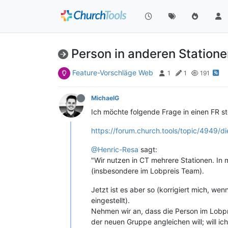
Person in anderen Station
Feature-Vorschläge Web
1
1
191
MichaelG
Ich möchte folgende Frage in einen FR st
https://forum.church.tools/topic/4949/d
@Henric-Resa
sagt:
"Wir nutzen in CT mehrere Stationen. In 
(insbesondere im Lobpreis Team).
Jetzt ist es aber so (korrigiert mich, wenn
eingestellt).
Nehmen wir an, dass die Person im Lobpre
der neuen Gruppe angleichen will; will ic