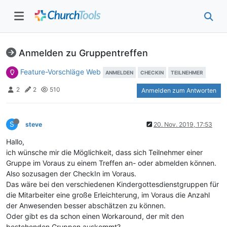
Anmelden zu Gruppentreffen
Feature-Vorschläge Web
ANMELDEN
CHECKIN
TEILNEHMER
2
2
510
Anmelden zum Antworten
S
steve
20. Nov. 2019, 17:53
Hallo,
ich wünsche mir die Möglichkeit, dass sich Teilnehmer einer
Gruppe im Voraus zu einem Treffen an- oder abmelden können.
Also sozusagen der CheckIn im Voraus.
Das wäre bei den verschiedenen Kindergottesdienstgruppen für
die Mitarbeiter eine große Erleichterung, im Voraus die Anzahl
der Anwesenden besser abschätzen zu können.
Oder gibt es da schon einen Workaround, der mit den
bestehenden Gruppen auskommt?