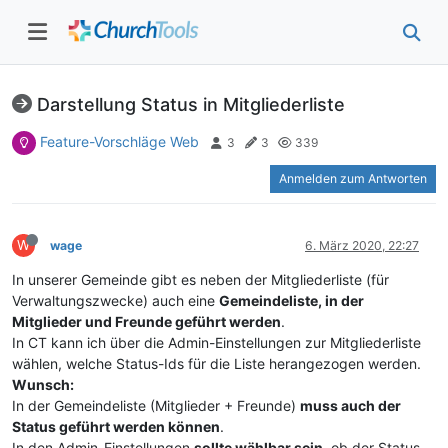
Darstellung Status in Mitgliederliste
Feature-Vorschläge Web
3
3
339
Anmelden zum Antworten
W
wage
6. März 2020, 22:27
In unserer Gemeinde gibt es neben der Mitgliederliste (für
Verwaltungszwecke) auch eine
Gemeindeliste, in der
Mitglieder und Freunde geführt werden
.
In CT kann ich über die Admin-Einstellungen zur Mitgliederliste
wählen, welche Status-Ids für die Liste herangezogen werden.
Wunsch:
In der Gemeindeliste (Mitglieder + Freunde)
muss auch der
Status geführt werden können
.
In den Admin-Einstellungen
sollte wählbar sein
, ob der Status