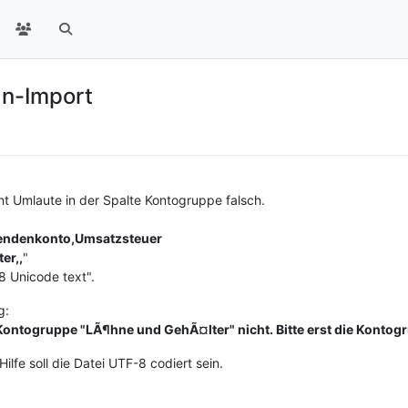
an-Import
t Umlaute in der Spalte Kontogruppe falsch.
ndenkonto,Umsatzsteuer
er,,
"
8 Unicode text".
g:
 Kontogruppe "LÃ¶hne und GehÃ¤lter" nicht. Bitte erst die Konto
fe soll die Datei UTF-8 codiert sein.