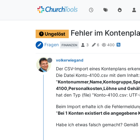
Fehler im Kontenpl
Ungelöst
Fragen
3
6
400
FINANZEN
volkerwiegand
Der CSV-Import eines Kontenplans erkenn
Die Datei Konto-4100.csv mit dem Inhalt:
"
Kontonummer,Name,Kontogruppe,Spe
4100,Personalkosten,Löhne und Gehält
hat den Typ (file) "Konto-4100.csv: UTF-
Beim Import erhalte ich die Fehlermeldun
"
Bei 1 Konten existiert die angegebene
Habe ich etwas falsch gemacht? Gemäß Hil