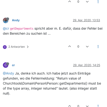
0
Andy
29. Apr. 2020, 13:53
@cr
spricht aber m. E. dafür, dass der Fehler bei
getDepartments
den Bereichen zu suchen ist ...
0
2 Antworten
C
C
cr
29. Apr. 2020, 14:25
@Andy
Ja, denke ich auch. Ich habe jetzt auch Einträge
gefunden, wo die Fehlermeldung: "Return value of
Churchtools\Domain\Person\Person::getDepartments() must be
of the type array, integer returned" lautet. (also integer statt
null).
0