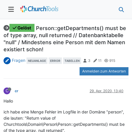
Person::getDepartments() must be
Gelöst
of type array, null returned // Datenbanktabelle
"null" / Mindestens eine Person mit dem Namen
existiert schon!
Fragen
3
11
915
NEUANLAGE
ERROR
TABELLEN
Anmelden zum Antworten
C
cr
29. Apr. 2020, 13:40
Hallo
ich habe eine Menge Fehler im Logfile in der Domäne "person",
die lauten: "Return value of
Churchtools\Domain\Person\Person::getDepartments() must be
of the type array, null returned".