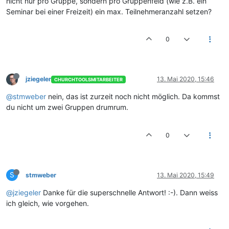
nicht nur pro Gruppe, sondern pro Gruppenfeld (wie z.B. ein
Seminar bei einer Freizeit) ein max. Teilnehmeranzahl setzen?
0
jziegeler
13. Mai 2020, 15:46
CHURCHTOOLSMITARBEITER
@stmweber
nein, das ist zurzeit noch nicht möglich. Da kommst
du nicht um zwei Gruppen drumrum.
0
S
stmweber
13. Mai 2020, 15:49
@jziegeler
Danke für die superschnelle Antwort! :-). Dann weiss
ich gleich, wie vorgehen.