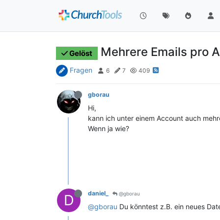
Mehrere Emails pro 
Gelöst
Fragen
6
7
409
gborau
Hi,
kann ich unter einem Account auch mehr
Wenn ja wie?
daniel_
@gborau
D
@gborau
Du könntest z.B. ein neues Dat