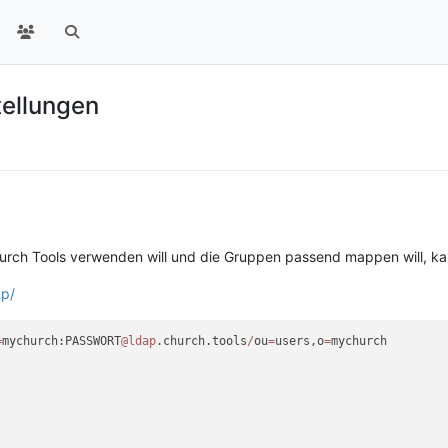
tellungen
rch Tools verwenden will und die Gruppen passend mappen will, kan
ap/
=
mychurch:PASSWORT
@ldap
.church.tools
/
ou
=
users,o
=
mychurch
