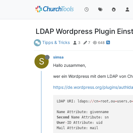
LDAP Wordpress Plugin Eins
Tipps & Tricks
3
7
648
simsa
S
Hallo zusammen,
wer ein Wordpress mit dem LDAP von Chu
https://de.wordpress.org/plugins/authld
LDAP URI: ldaps:
/
/
cn
=
root,ou
=
users,o
Second
User
-
ID Attribute: uid

Mail Attribute: mail
