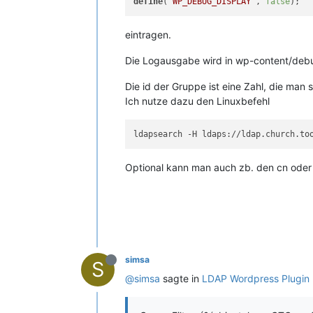
define
(
'WP_DEBUG_DISPLAY'
, 
false
eintragen.
Die Logausgabe wird in wp-content/debu
Die id der Gruppe ist eine Zahl, die man 
Ich nutze dazu den Linuxbefehl
ldapsearch -H ldaps://ldap.church.to
Optional kann man auch zb. den cn oder
simsa
S
@simsa
sagte in
LDAP Wordpress Plugin 