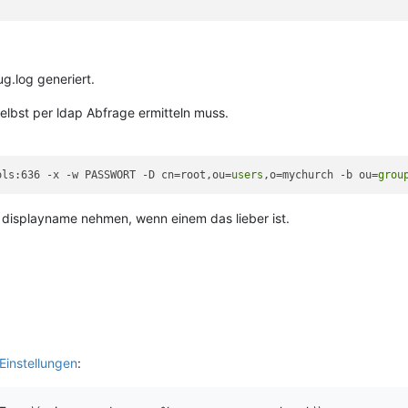
g.log generiert.
selbst per ldap Abfrage ermitteln muss.
ols:636 -x -w PASSWORT -D cn=root,ou=
users
,o=mychurch -b ou=
grou
 displayname nehmen, wenn einem das lieber ist.
Einstellungen
: