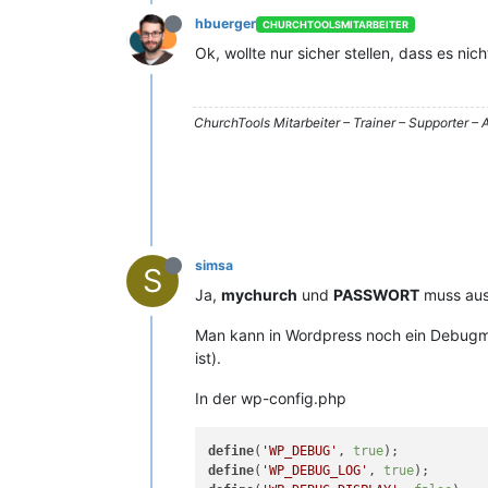
hbuerger
CHURCHTOOLSMITARBEITER
Ok, wollte nur sicher stellen, dass es nic
ChurchTools Mitarbeiter – Trainer – Supporter 
simsa
S
Ja,
mychurch
und
PASSWORT
muss aus
Man kann in Wordpress noch ein Debugmod
ist).
In der wp-config.php
define
(
'WP_DEBUG'
, 
true
define
(
'WP_DEBUG_LOG'
, 
true