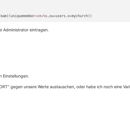
Team)(uniquemember
=
cn
=
%
s,ou
=
users,o
=
 Administrator eintragen.
n Einstellungen.
RT" gegen unsere Werte austauschen, oder habe ich noch eine Var