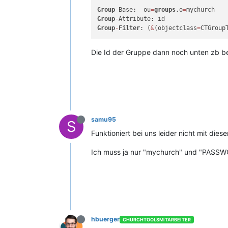
Group
 Base:  ou
=
groups
,o
=
Group
-
Group
-
Filter
: (
&
(objectclass
=
CTGroup
Die Id der Gruppe dann noch unten zb bei
samu95
S
Funktioniert bei uns leider nicht mit diese
Ich muss ja nur "mychurch" und "PASSWO
hbuerger
CHURCHTOOLSMITARBEITER