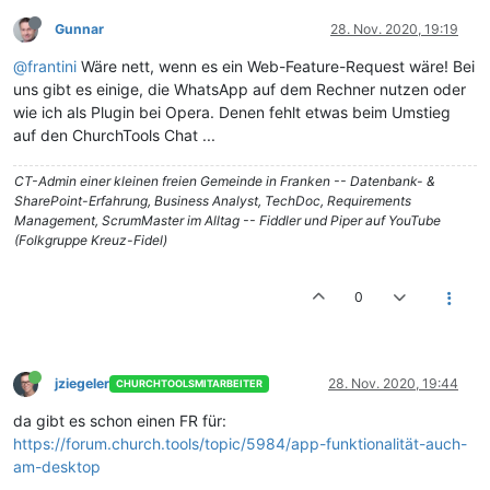
Gunnar
28. Nov. 2020, 19:19
@frantini
Wäre nett, wenn es ein Web-Feature-Request wäre! Bei
uns gibt es einige, die WhatsApp auf dem Rechner nutzen oder
wie ich als Plugin bei Opera. Denen fehlt etwas beim Umstieg
auf den ChurchTools Chat ...
CT-Admin einer kleinen freien Gemeinde in Franken -- Datenbank- &
SharePoint-Erfahrung, Business Analyst, TechDoc, Requirements
Management, ScrumMaster im Alltag -- Fiddler und Piper auf YouTube
(Folkgruppe Kreuz-Fidel)
0
jziegeler
28. Nov. 2020, 19:44
CHURCHTOOLSMITARBEITER
da gibt es schon einen FR für:
https://forum.church.tools/topic/5984/app-funktionalität-auch-
am-desktop