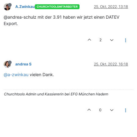
A.Zwinkau
25. Okt. 2022, 13:18
CHURCHTOOLSMITARBEITER
@andrea-schulz mit der 3.91 haben wir jetzt einen DATEV
Export.
2
andrea S
25. Okt. 2022, 16:18
@a-zwinkau
vielen Dank.
Churchtools Admin und Kassiererin bei EFG München Hadern
0