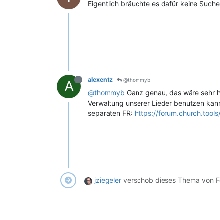
Eigentlich bräuchte es dafür keine Suche
alexentz
@thommyb
A
@thommyb
Ganz genau, das wäre sehr hi
Verwaltung unserer Lieder benutzen kann
separaten FR:
https://forum.church.too
jziegeler
verschob dieses Thema von F