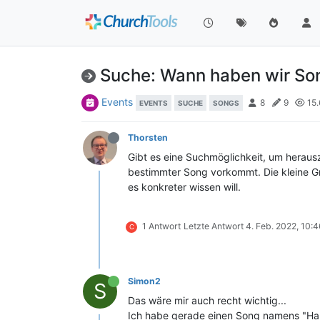
Suche: Wann haben wir So
Events
8
9
15.
EVENTS
SUCHE
SONGS
Thorsten
Gibt es eine Suchmöglichkeit, um heraus
bestimmter Song vorkommt. Die kleine Graf
es konkreter wissen will.
1 Antwort
Letzte Antwort
4. Feb. 2022, 10:
C
Simon2
S
Das wäre mir auch recht wichtig...
Ich habe gerade einen Song namens "Hal