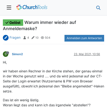
Warum immer wieder auf
Gelöst
Anmeldemaske?
Fragen
4
10
504
Anmelden zum Antworten
S
Simon2
23. Mai 2021, 10:56
Hi,
wir haben einen Rechner in der Kirche stehen, der genau einmal
in der Woche genutzt wird .... und da wird jedesmal auf der CT-
Seite der Login erwartet (Nutzername & PW vom Browser
ausgefüllt), obwohl ich jedesmal den "Bleibe angemeldet"-Haken
setze.
Das ist ein wenig lästig.
Woran liegt das und kann ich das irgendwie "abstellen"?