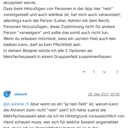
akzeptiert würde.
Dass beim Hinzufügen von Personen in der App hier "nein"
voreingestellt und auch wählbar ist, hat mich auch verwundert;
allerdings kann die Person (Leiter, Admin) mit dem Recht,
Personen hinzuzufügen, diese Zustimmung nicht für andere
Person "verweigern" und sollte das somit auch nicht tun.
Wenn du erlauben möchtest, dass ein Ja/nein-Feld auch leer
bleiben kann, darf es kein Pflichtfeld sein.
In deinem Beispiel würde ich alle 5 Optionen als
Mehrfachauswahl in einem Gruppenfeld zusammenfassen.
1
C
cbösch
29. Mai 2021, 20:26
@d-winkler_fr
Aber wenn es ein "ja nein Feld" ist, warum kann
die Antwort dann nicht "nein" sein? Ich hatte zuerst die
Mehrfachauswahl aber da ich im Hintergrund voraussichtlich von
Hand schauen muss, wer sich für welche Session angemeldet
hat, muss ich es übersichtlicher haben als es in der