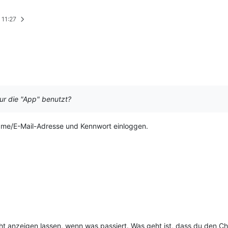
, 11:27
ur die "App" benutzt?
ame/E-Mail-Adresse und Kennwort einloggen.
cht anzeigen lassen, wenn was passiert. Was geht ist, dass du den 