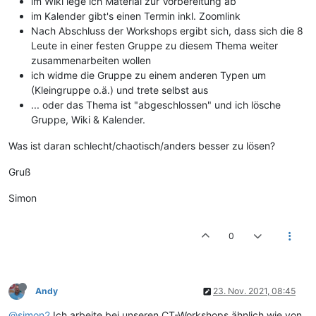
im Wiki lege ich Material zur Vorbereitung ab
im Kalender gibt's einen Termin inkl. Zoomlink
Nach Abschluss der Workshops ergibt sich, dass sich die 8
Leute in einer festen Gruppe zu diesem Thema weiter
zusammenarbeiten wollen
ich widme die Gruppe zu einem anderen Typen um
(Kleingruppe o.ä.) und trete selbst aus
... oder das Thema ist "abgeschlossen" und ich lösche
Gruppe, Wiki & Kalender.
Was ist daran schlecht/chaotisch/anders besser zu lösen?
Gruß
Simon
0
Andy
23. Nov. 2021, 08:45
@simon2
Ich arbeite bei unseren CT-Workshops ähnlich wie von