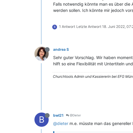
Falls notwendig könnte man es über die 
werden sollen. Ich könnte mir jedoch vors
1 Antwort
Letzte Antwort
18. Juni 2022, 07:
B
andrea S
Sehr guter Vorschlag. Wir haben momentan
hilft so eine Flexibilität mit Untertiteln u
Churchtools Admin und Kassiererin bei EFG Mü
bwl21
@Dieter
B
@dieter
m.e. müsste man das genereller l