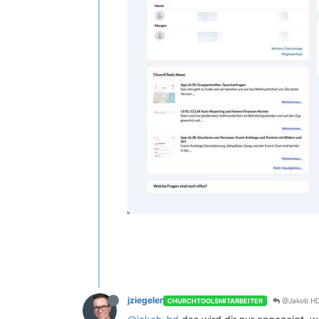
jziegeler
@Jakob H
CHURCHTOOLSMITARBEITER