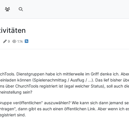
ivitäten
4
9
1.1k
rchTools. Dienstgruppen habe ich mittlerweile im Griff denke ich. Ab
 einladen können (Spielenachmittag / Ausflug / ...). Das lief bisher ü
s über ChurchTools registriert ist (egal welcher Status), soll auch di
einstellung sein?
ruppe veröffentlichen" auszuwählen? Wie kann sich dann jemand sel
tragen", dann gibt es auch einen öffentlichen Link. Aber wenn ich e
gistriert sind.