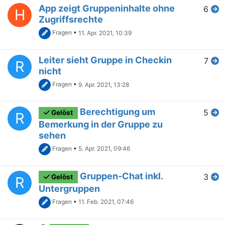
App zeigt Gruppeninhalte ohne
6
H
Zugriffsrechte
Fragen
•
11. Apr. 2021, 10:39
Leiter sieht Gruppe in Checkin
7
R
nicht
Fragen
•
9. Apr. 2021, 13:28
Berechtigung um
5
Gelöst
R
Bemerkung in der Gruppe zu
sehen
Fragen
•
5. Apr. 2021, 09:46
Gruppen-Chat inkl.
3
Gelöst
R
Untergruppen
Fragen
•
11. Feb. 2021, 07:46