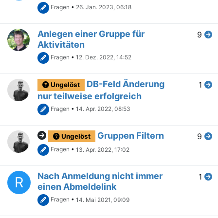
Fragen
•
26. Jan. 2023, 06:18
Anlegen einer Gruppe für
9
Aktivitäten
Fragen
•
12. Dez. 2022, 14:52
DB-Feld Änderung
1
Ungelöst
nur teilweise erfolgreich
Fragen
•
14. Apr. 2022, 08:53
Gruppen Filtern
9
Ungelöst
Fragen
•
13. Apr. 2022, 17:02
Nach Anmeldung nicht immer
1
R
einen Abmeldelink
Fragen
•
14. Mai 2021, 09:09