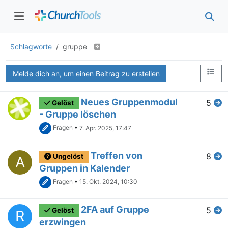
Schlagworte
gruppe
Melde dich an, um einen Beitrag zu erstellen
Neues Gruppenmodul
5
Gelöst
- Gruppe löschen
Fragen
•
7. Apr. 2025, 17:47
Treffen von
8
Ungelöst
A
Gruppen in Kalender
Fragen
•
15. Okt. 2024, 10:30
2FA auf Gruppe
5
Gelöst
R
erzwingen