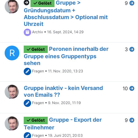
Gruppe >
9
Gelöst
Gründungsdatum +
Abschlussdatum > Optional mit
Uhrzeit
Archiv
•
16. Sept. 2024, 14:29
Peronen innerhalb der
3
Gelöst
R
Gruppe eines Gruppentyps
sehen
Fragen
•
11. Nov. 2020, 13:23
Gruppe inaktiv - kein Versand
10
von Emails ??
Fragen
•
9. Nov. 2020, 11:19
Gruppe - Export der
9
Gelöst
Teilnehmer
Fragen
•
19. Juni 2021, 20:03