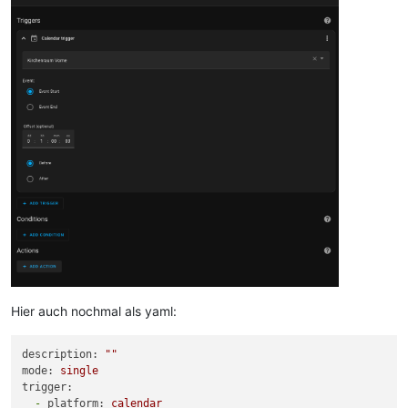
Hier auch nochmal als yaml:
description:
""
mode:
single
trigger:
-
platform:
calendar