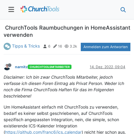
ChurchTools Raumbuchungen in HomeAssistant
verwenden
Tipps & Tricks
6
16
3.2k
Anmelden zum Antworten
narnitz
14. Dez. 2022, 09:04
CHURCHTOOLSMITARBEITER
Disclaimer: Ich bin zwar ChurchTools Mitarbeiter, jedoch
verfasse ich diesen Foren Eintrag als Privat Person. Weder Ich
noch die Firma ChurchTools Haften für das im Folgenden
beschriebene!
Um HomeAssistant einfach mit ChurchTools zu verwenden,
bedarf es keiner selbst geschriebenen, auf ChurchTools
spezifisch angepassten Integration, nein, die simple, schon
existierende ICS-Kalender Integration
(
https://github.com/franc6/ics_calendar
) reicht hier schon aus.