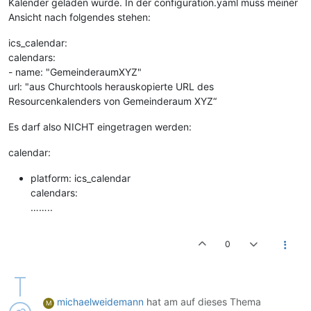
Kalender geladen wurde. In der configuration.yaml muss meiner
Ansicht nach folgendes stehen:
ics_calendar:
calendars:
- name: "GemeinderaumXYZ"
url: "aus Churchtools herauskopierte URL des
Resourcenkalenders von Gemeinderaum XYZ“
Es darf also NICHT eingetragen werden:
calendar:
platform: ics_calendar
calendars:
……..
0
michaelweidemann
hat am
auf dieses Thema
M