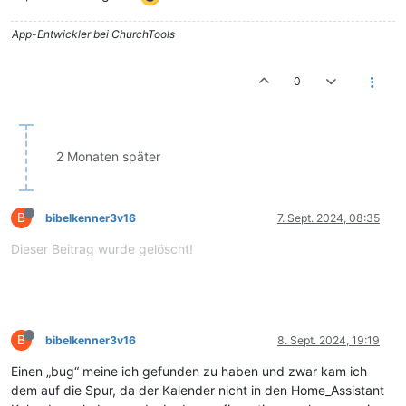
App-Entwickler bei ChurchTools
0
2 Monaten später
B
bibelkenner3v16
7. Sept. 2024, 08:35
Dieser Beitrag wurde gelöscht!
B
bibelkenner3v16
8. Sept. 2024, 19:19
Einen „bug“ meine ich gefunden zu haben und zwar kam ich
dem auf die Spur, da der Kalender nicht in den Home_Assistant