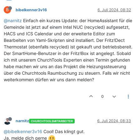
B
bibelkenner3v16
6. Juli 2024, 08:32
@narnitz
Einfach ein kurzes Update: der HomeAssistant für die
Gemeinde ist jetzt auf einem Intel NUC (recycled) aufgesetzt,
HACS und ICS Calendar und der erweiterte Editor zum
Bearbeiten von Yaml-Skripten sind installiert. Der Fritz!Dect
Thermostat (ebenfalls recycled) ist gekauft und betriebsbereit.
Der SmartHome-Benutzer in der Fritz!Box ist angelegt. Sobald
ich mit unserem ChurchTools Experten einen Termin gefunden
habe machen wir uns an das Projekt die Heizungssteuerung
über die Churchtools Raumbuchung zu steuern. Falls wir nicht
weiterkommen dürfen wir uns dann melden?
0
narnitz
6. Juli 2024, 08:33
CHURCHTOOLSMITARBEITER
@bibelkenner3v16
Cool! Das klingt gut.
Ja, melde dich gerne