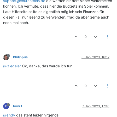
support@churchtools.de
die werden dir dort sicher weiterhelfen
können. Ich vermute, dass hier die Budgets ins Spiel kommen.
Laut Hilfeseite sollte es eigentlich möglich sein Finanzen für
diesen Fall nur lesend zu verwenden, frag da aber gerne auch
noch mal nach.
0
Philippus
6. Jan. 2023, 16:12
@jziegeler
Ok, danke, das werde ich tun
0
B
bwl21
7. Jan. 2023, 17:16
@andy
das steht leider nirgends.