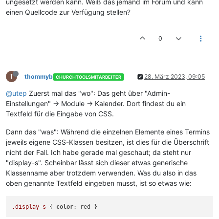
ungesetzt werden kann. Weiß das jemand im Forum und kann
einen Quellcode zur Verfügung stellen?
0
T
thommyb
28. März 2023, 09:05
CHURCHTOOLSMITARBEITER
@utep
Zuerst mal das "wo": Das geht über "Admin-
Einstellungen" -> Module -> Kalender. Dort findest du ein
Textfeld für die Eingabe von CSS.
Dann das "was": Während die einzelnen Elemente eines Termins
jeweils eigene CSS-Klassen besitzen, ist dies für die Überschrift
nicht der Fall. Ich habe gerade mal geschaut; da steht nur
"display-s". Scheinbar lässt sich dieser etwas generische
Klassenname aber trotzdem verwenden. Was du also in das
oben genannte Textfeld eingeben musst, ist so etwas wie:
.display-s
 { 
color