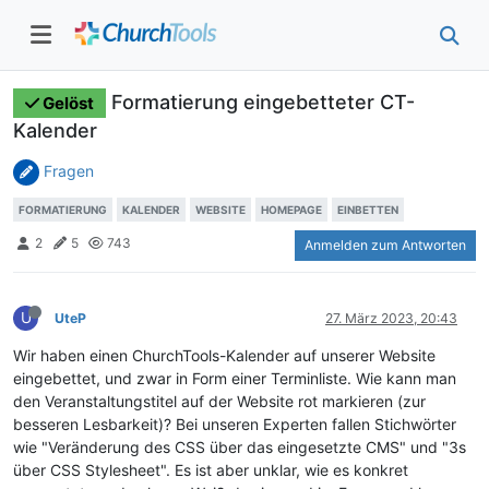
Formatierung eingebetteter CT-
Gelöst
Kalender
Fragen
FORMATIERUNG
KALENDER
WEBSITE
HOMEPAGE
EINBETTEN
2
5
743
Anmelden zum Antworten
U
UteP
27. März 2023, 20:43
Wir haben einen ChurchTools-Kalender auf unserer Website
eingebettet, und zwar in Form einer Terminliste. Wie kann man
den Veranstaltungstitel auf der Website rot markieren (zur
besseren Lesbarkeit)? Bei unseren Experten fallen Stichwörter
wie "Veränderung des CSS über das eingesetzte CMS" und "3s
über CSS Stylesheet". Es ist aber unklar, wie es konkret