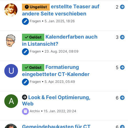
erstellte Teaser auf
2
Ungelöst
andere Seite verschieben
Fragen
•
5. Jan. 2025, 18:26
Kalenderfarben auch
3
Gelöst
in Listansicht?
Fragen
•
23. Aug. 2024, 08:09
Formatierung
5
Gelöst
U
eingebetteter CT-Kalender
Fragen
•
5. Apr. 2023, 05:49
Look & Feel Optimierung,
6
A
Web
Archiv
•
15. Jan. 2022, 20:24
Gemeindebaukasten für CT
6