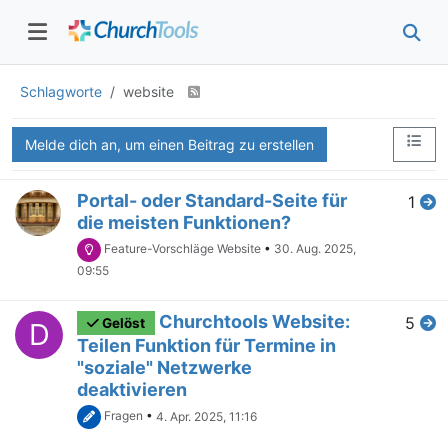
Schlagworte
website
Melde dich an, um einen Beitrag zu erstellen
Portal- oder Standard-Seite für
1
die meisten Funktionen?
Feature-Vorschläge Website
•
30. Aug. 2025,
09:55
Churchtools Website:
5
Gelöst
D
Teilen Funktion für Termine in
"soziale" Netzwerke
deaktivieren
Fragen
•
4. Apr. 2025, 11:16