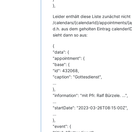
},
Leider enthält diese Liste zunächst nic
/calendars/{calendarId}/appointments/{a
d.h. aus dem geholten Eintrag calenderID
sieht dann so aus:
{
"data": {
"appointment": {
"base": {
"id": 432068,
"caption": "Gottesdienst",
...
},
"information": "mit Pfr. Ralf Bürzele. ...",
...
"startDate": "2023-03-26T08:15:00Z",
...
},
"event": {