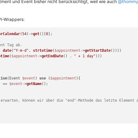
ment und Event bisher nicht berücksichtigt, weil wie auch
@thomm
API-Wrappers:
orCalendar
(
54
)->
get
()[
0
];

ent Tag ab.
, 
date
(
"Y-m-d"
, 
strtotime
(
$appointment
->
getStartDate
())))

otime
(
$appointment
->
getEndDate
() . 
" + 1 day"
)))

tion
(
Event 
$event
) 
use
 (
$appointment
)
{

) == 
$event
->
getName
();

 erwarten, können wir über die "end"-Methode das letzte Element 