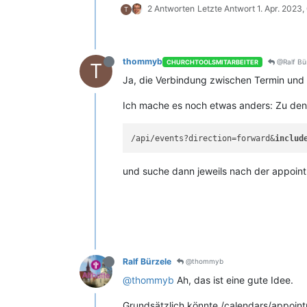
2 Antworten
Letzte Antwort
1. Apr. 2023,
T
thommyb
@Ralf Bü
CHURCHTOOLSMITARBEITER
T
Ja, die Verbindung zwischen Termin und 
Ich mache es noch etwas anders: Zu den T
/api/events?direction=forward&
includ
und suche dann jeweils nach der appoint
Ralf Bürzele
@thommyb
@thommyb
Ah, das ist eine gute Idee.
Grundsätzlich könnte /calendars/appoint