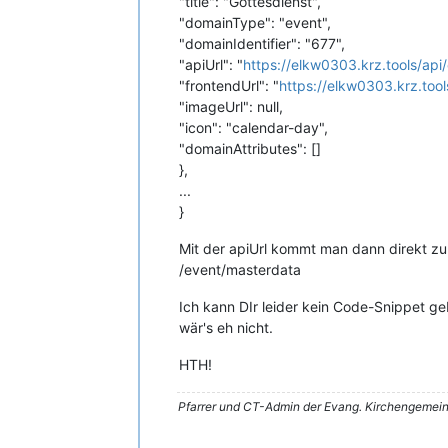
"title": "Gottesdienst",
"domainType": "event",
"domainIdentifier": "677",
"apiUrl": "
https://elkw0303.krz.tools/api
"frontendUrl": "
https://elkw0303.krz.too
"imageUrl": null,
"icon": "calendar-day",
"domainAttributes": []
},
...
}
Mit der apiUrl kommt man dann direkt zu
/event/masterdata
Ich kann DIr leider kein Code-Snippet g
wär's eh nicht.
HTH!
Pfarrer und CT-Admin der Evang. Kirchengemein