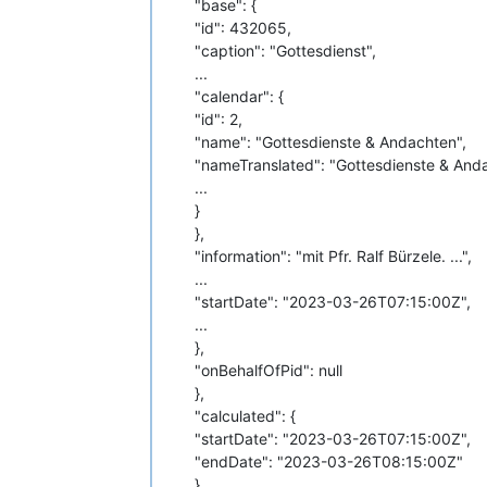
"base": {
"id": 432065,
"caption": "Gottesdienst",
...
"calendar": {
"id": 2,
"name": "Gottesdienste & Andachten",
"nameTranslated": "Gottesdienste & And
...
}
},
"information": "mit Pfr. Ralf Bürzele. ...",
...
"startDate": "2023-03-26T07:15:00Z",
...
},
"onBehalfOfPid": null
},
"calculated": {
"startDate": "2023-03-26T07:15:00Z",
"endDate": "2023-03-26T08:15:00Z"
}