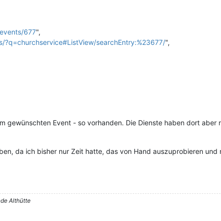
/events/677
",
ls/?q=churchservice#ListView/searchEntry:%23677/
",
m gewünschten Event - so vorhanden. Die Dienste haben dort aber n
eben, da ich bisher nur Zeit hatte, das von Hand auszuprobieren u
de Althütte