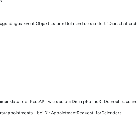
 zugehöriges Event Objekt zu ermitteln und so die dort "Diensthabend
omenklatur der RestAPI, wie das bei Dir in php mußt Du noch rausfin
dars/appointments - bei Dir AppointmentRequest::forCalendars