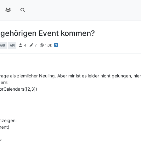
ugehörigen Event kommen?
4
7
1.0k
DAR
API
age als ziemlicher Neuling. Aber mir ist es leider nicht gelungen, hie
dern:
rCalendars([2,3])
anzeigen:
ment)
;