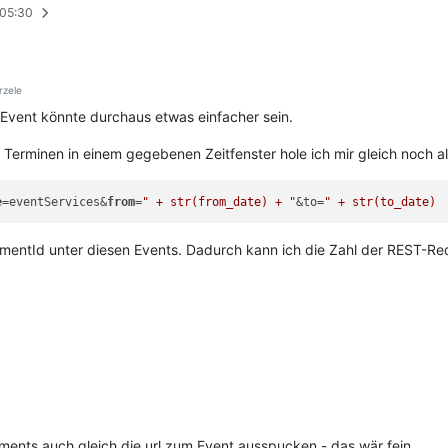
 05:30
rzele
Event könnte durchaus etwas einfacher sein.
erminen in einem gegebenen Zeitfenster hole ich mir gleich noch al
e
=eventServices&
from
=
" + str(from_date) + "
&to=
mentId unter diesen Events. Dadurch kann ich die Zahl der REST-Req
ments auch gleich die url zum Event ausspucken - das wär fein.