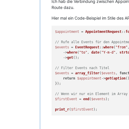
Ich hab die Verbindung zwischen Appoint
Route dazu.
Hier mal ein Code-Beispiel im Stile des 
$appointment
 = 
AppointmentRequest
::
f
// Rufe alle Events für den Appointm
$events
 = 
EventRequest
::
where
(
"from"
    ->
where
(
"to"
, 
date
(
"Y-m-d"
, 
strt
    ->
get
();

// Filter Events nach Titel
$events
 = 
array_filter
(
$events
, 
func
return
$appointment
->
getCaption
(
});

// Wenn wir nur ein Element im Array
$firstEvent
 = 
end
(
$events
);

print_r
(
$firstEvent