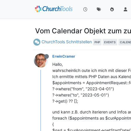
Vom Calendar Objekt zum z
ChurchTools Schnittstellen
PHP
EVENTS
CALEN
ErwinCramer
Hallo,
wahrscheinlich oute ich mich mit dieser Fr
Ich ermittle mittels PHP Daten aus Kalen
$appointments = AppointmentRequest::fo
?->where("from", "2023-04-01")
?->where("to", "2023-05-01")
?->get() ?? [];
und kann z.B. durch iterieren und Infos 
foreach ($appointments as $curAppoint
{
$gsd = $curAppointment->getStartDate()