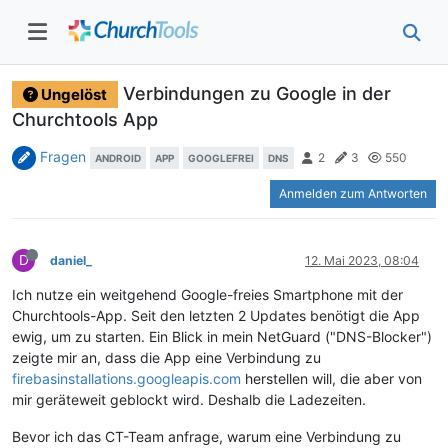
Verbindungen zu Google in der
Ungelöst
Churchtools App
Fragen
2
3
550
ANDROID
APP
GOOGLEFREI
DNS
Anmelden zum Antworten
D
daniel_
12. Mai 2023, 08:04
Ich nutze ein weitgehend Google-freies Smartphone mit der
Churchtools-App. Seit den letzten 2 Updates benötigt die App
ewig, um zu starten. Ein Blick in mein NetGuard ("DNS-Blocker")
zeigte mir an, dass die App eine Verbindung zu
firebasinstallations.googleapis.com
herstellen will, die aber von
mir geräteweit geblockt wird. Deshalb die Ladezeiten.
Bevor ich das CT-Team anfrage, warum eine Verbindung zu