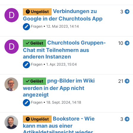
Verbindungen zu
3
Ungelöst
D
Google in der Churchtools App
Fragen
•
12. Mai 2023, 14:14
Churchtools Gruppen-
10
Gelöst
D
Chat mit Teilnehmern aus
anderen Instanzen
Fragen
•
1. Apr. 2023, 15:04
png-Bilder im Wiki
21
Gelöst
werden in der App nicht
angezeigt
Fragen
•
18. Sept. 2024, 14:18
Bookstore - Wie
3
Ungelöst
kann man aus einer
Artikeldetailansicht wieder