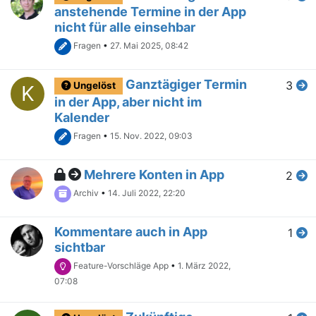
anstehende Termine in der App
nicht für alle einsehbar
Fragen
•
27. Mai 2025, 08:42
Ganztägiger Termin
3
Ungelöst
K
in der App, aber nicht im
Kalender
Fragen
•
15. Nov. 2022, 09:03
Mehrere Konten in App
2
Archiv
•
14. Juli 2022, 22:20
Kommentare auch in App
1
sichtbar
Feature-Vorschläge App
•
1. März 2022,
07:08