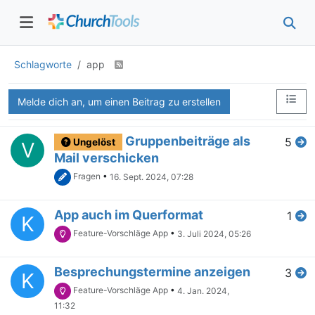
Schlagworte
app
Melde dich an, um einen Beitrag zu erstellen
Gruppenbeiträge als
5
Ungelöst
V
Mail verschicken
Fragen
•
16. Sept. 2024, 07:28
App auch im Querformat
1
K
Feature-Vorschläge App
•
3. Juli 2024, 05:26
Besprechungstermine anzeigen
3
K
Feature-Vorschläge App
•
4. Jan. 2024,
11:32