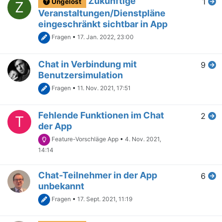
Zukünftige
1
Ungelöst
Z
Veranstaltungen/Dienstpläne
eingeschränkt sichtbar in App
Fragen
•
17. Jan. 2022, 23:00
Chat in Verbindung mit
9
Benutzersimulation
Fragen
•
11. Nov. 2021, 17:51
Fehlende Funktionen im Chat
2
T
der App
Feature-Vorschläge App
•
4. Nov. 2021,
14:14
Chat-Teilnehmer in der App
6
unbekannt
Fragen
•
17. Sept. 2021, 11:19