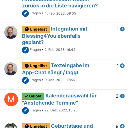
zurück in die Liste navigieren?
Fragen
•
4. Feb. 2023, 09:05
Integration mit
1
Ungelöst
Blessing4You ebenfalls
geplant?
Fragen
•
2. Feb. 2023, 16:44
Texteingabe im
1
Ungelöst
App-Chat hängt / laggt
Fragen
•
9. Jan. 2023, 17:56
Kalenderauswahl für
2
Gelöst
M
"Anstehende Termine"
Fragen
•
22. Dez. 2022, 13:25
Geburtstage und
9
Ungelöst