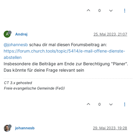
0
A
Andrej
25. Mai 2023, 21:07
@johannesb
schau dir mal diesen Forumsbeitrag an:
https://forum.church.tools/topic/5414/e-mail-offene-dienste-
abstellen
Insbesondere die Beiträge am Ende zur Berechtigung "Planer".
Das könnte für deine Frage relevant sein
CT 3.x gehosted
Freie evangelische Gemeinde (FeG)
0
johannesb
29. Mai 2023, 19:28