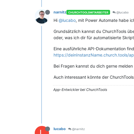
narnitz
@lucabo
CHURCHTOOLSMITARBEITER
Hi
@lucabo
, mit Power Automate habe ich
Grundsätzlich kannst du ChurchTools üb
oder, was ich dir für automatisierte Skr
Eine ausführliche API-Dokumentation find
https://deinInstanzName.church.tools/ap
Bei Fragen kannst du dich gerne melden 
Auch interessant könnte der ChurchTools
App-Entwickler bei ChurchTools
lucabo
@narnitz
L