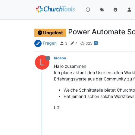
Power Automate Sch
Ungelöst
Fragen
3
4
325
lucabo
L
Hallo zusammen
Ich plane aktuell den User erstellen Wor
Erfahrungswerte aus der Community zu 
Welche Schnittstelle bietet Church
Hat jemand schon solche Workflows
LG