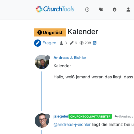
Kalender
Ungelöst
Fragen
3
6
298
Andreas J. Eichler
Kalender
Hallo, weiß jemand woran das liegt, dass 
jziegeler
@Andreas J
CHURCHTOOLSMITARBEITER
@andreas-j-eichler
liegt die Instanz bei 