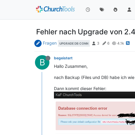
Fehler nach Upgrade von 2.4
Fragen
3
6
4.1k
UPGRADE DB CONN
begeistert
B
Hallo Zusammen,
nach Backup (Files und DB) habe ich wie
Dann kommt dieser Fehler: