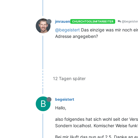
jmrauen
@begeister
CHURCHTOOLSMITARBEITER
@begeistert
Das einzige was mir noch ein
Adresse angegeben?
12 Tagen später
begeistert
B
Hallo,
also folgendes hat sich wohl seit der Ver
Sondern localhost. Komischer Weise funkt
Bei mir läuft das nun auf 2.5. Danke an eu