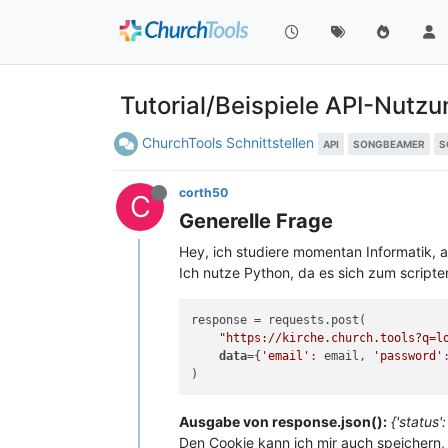
Tutorial/Beispiele API-Nutzu
ChurchTools Schnittstellen
API
SONGBEAMER
S
corth50
C
Generelle Frage
Hey, ich studiere momentan Informatik, al
Ich nutze Python, da es sich zum scripte
response = requests.post(

"https://kirche.church.tools?q=l
data
={
'email'
: email, 
'password'
Ausgabe von response.json():
{'status'
Den Cookie kann ich mir auch speichern,