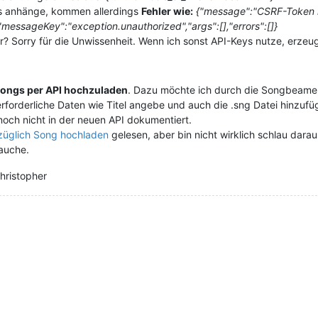
s anhänge, kommen allerdings
Fehler wie:
{"message":"CSRF-Token is
,"messageKey":"exception.unauthorized","args":[],"errors":[]}
 Sorry für die Unwissenheit. Wenn ich sonst API-Keys nutze, erzeuge
ongs per API hochzuladen
. Dazu möchte ich durch die Songbeamerd
forderliche Daten wie Titel angebe und auch die .sng Datei hinzufüge
noch nicht in der neuen API dokumentiert.
züglich Song hochladen
gelesen, aber bin nicht wirklich schlau dar
auche.
Christopher