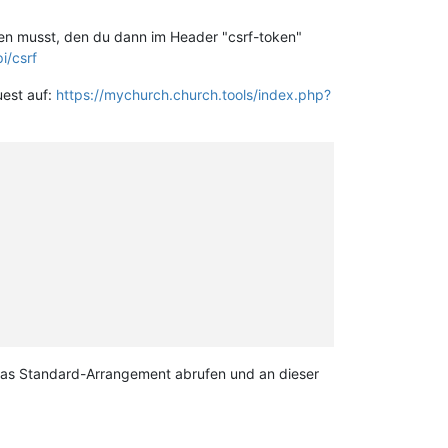
fen musst, den du dann im Header "csrf-token"
i/csrf
uest auf:
https://mychurch.church.tools/index.php?
 das Standard-Arrangement abrufen und an dieser