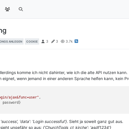
ng
3
3
3.7k
ONGS ANLEGEN
COOKIE
lerdings komme ich nicht dahinter, wie ich die alte API nutzen kann.
n eignet, wenn jemand in einer anderen Sprache helfen kann, kein P
ogin/ajax&func=user"
,

: password}

: 'success', 'data': 'Login successful'}
. Sieht ja soweit ganz gut aus.
 sieht ungefähr so aus:
{'ChurchTools_ct_kirche': 'asdf1234'}