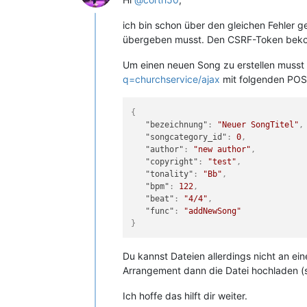
ich bin schon über den gleichen Fehler 
übergeben musst. Den CSRF-Token bek
Um einen neuen Song zu erstellen musst
q=churchservice/ajax
mit folgenden POS
{
"bezeichnung"
:
"Neuer SongTitel"
,
"songcategory_id"
:
0
,
"author"
:
"new author"
,
"copyright"
:
"test"
,
"tonality"
:
"Bb"
,
"bpm"
:
122
,
"beat"
:
"4/4"
,
"func"
:
"addNewSong"
}
Du kannst Dateien allerdings nicht an e
Arrangement dann die Datei hochladen (s
Ich hoffe das hilft dir weiter.