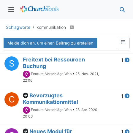
Schlagworte
kommunikation
Melde dich an, um einen Beitrag zu erstellen
Freitext bei Ressourcen
1
S
Buchung
Feature-Vorschläge Web
•
25. Nov. 2021,
22:06
Bevorzugtes
1
C
Kommunikationmittel
Feature-Vorschläge Web
•
28. Apr. 2020,
20:03
Neues Modul für
1