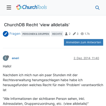
ChurchDB Recht 'view alldetails'
Fragen
2
3
1.7k
PERSONEN & GRUPPEN
RECHTE
Anmelden zum Antworten
E
eneri
2. Dez. 2014, 11:40
Hallo!
Nachdem ich mich nun ein paar Stunden mit der
Rechteverwaltung herumgeschlagen habe habe ich
herausgefunden welches Recht für mein 'Problem' verantwortlich
ist
"Alle Informationen der sichtbaren Person sehen, inkl.
Adressdaten, Gruppenzuordnung, etc. (view alldetails)"