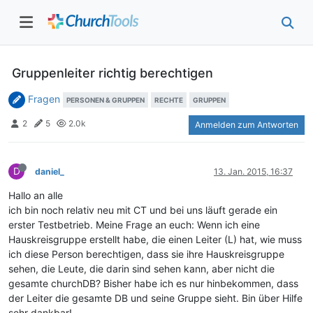
Gruppenleiter richtig berechtigen
Fragen
PERSONEN & GRUPPEN
RECHTE
GRUPPEN
2
5
2.0k
Anmelden zum Antworten
D
daniel_
13. Jan. 2015, 16:37
Hallo an alle
ich bin noch relativ neu mit CT und bei uns läuft gerade ein
erster Testbetrieb. Meine Frage an euch: Wenn ich eine
Hauskreisgruppe erstellt habe, die einen Leiter (L) hat, wie muss
ich diese Person berechtigen, dass sie ihre Hauskreisgruppe
sehen, die Leute, die darin sind sehen kann, aber nicht die
gesamte churchDB? Bisher habe ich es nur hinbekommen, dass
der Leiter die gesamte DB und seine Gruppe sieht. Bin über Hilfe
sehr dankbar!