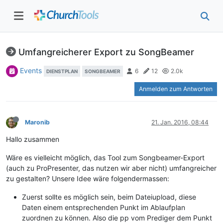
Umfangreicherer Export zu SongBeamer
Events
6
12
2.0k
DIENSTPLAN
SONGBEAMER
Anmelden zum Antworten
Maronib
21. Jan. 2016, 08:44
Hallo zusammen
Wäre es vielleicht möglich, das Tool zum Songbeamer-Export
(auch zu ProPresenter, das nutzen wir aber nicht) umfangreicher
zu gestalten? Unsere Idee wäre folgendermassen:
Zuerst sollte es möglich sein, beim Dateiupload, diese
Daten einem entsprechenden Punkt im Ablaufplan
zuordnen zu können. Also die pp vom Prediger dem Punkt