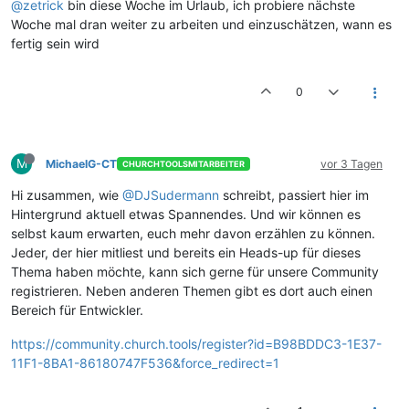
@zetrick
bin diese Woche im Urlaub, ich probiere nächste
Woche mal dran weiter zu arbeiten und einzuschätzen, wann es
fertig sein wird
0
M
MichaelG-CT
vor 3 Tagen
CHURCHTOOLSMITARBEITER
Hi zusammen, wie
@DJSudermann
schreibt, passiert hier im
Hintergrund aktuell etwas Spannendes. Und wir können es
selbst kaum erwarten, euch mehr davon erzählen zu können.
Jeder, der hier mitliest und bereits ein Heads-up für dieses
Thema haben möchte, kann sich gerne für unsere Community
registrieren. Neben anderen Themen gibt es dort auch einen
Bereich für Entwickler.
https://community.church.tools/register?id=B98BDDC3-1E37-
11F1-8BA1-86180747F536&force_redirect=1