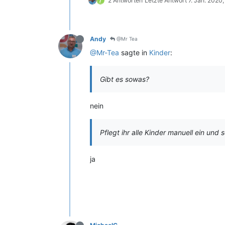
2 Antworten
Letzte Antwort
7. Jan. 2020,
Andy
@Mr Tea
@Mr-Tea
sagte in
Kinder
:
Gibt es sowas?
nein
Pflegt ihr alle Kinder manuell ein und
ja