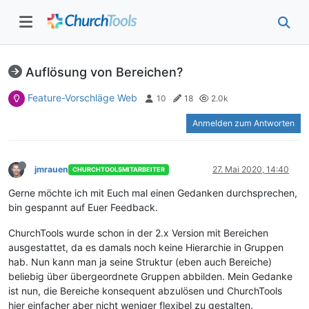
Auflösung von Bereichen?
Feature-Vorschläge Web
10
18
2.0k
Anmelden zum Antworten
jmrauen
27. Mai 2020, 14:40
CHURCHTOOLSMITARBEITER
Gerne möchte ich mit Euch mal einen Gedanken durchsprechen,
bin gespannt auf Euer Feedback.
ChurchTools wurde schon in der 2.x Version mit Bereichen
ausgestattet, da es damals noch keine Hierarchie in Gruppen
hab. Nun kann man ja seine Struktur (eben auch Bereiche)
beliebig über übergeordnete Gruppen abbilden. Mein Gedanke
ist nun, die Bereiche konsequent abzulösen und ChurchTools
hier einfacher aber nicht weniger flexibel zu gestalten.