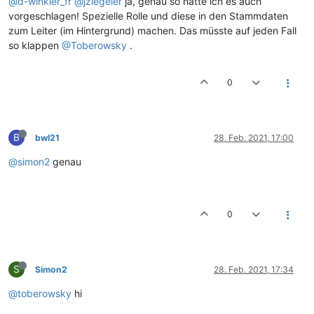
@d-winkler_fr
@jziegeler
ja, genau so hätte ich es auch
vorgeschlagen! Spezielle Rolle und diese in den Stammdaten
zum Leiter (im Hintergrund) machen. Das müsste auf jeden Fall
so klappen
@Toberowsky
.
0
B
bwl21
28. Feb. 2021, 17:00
@simon2
genau
0
S
Simon2
28. Feb. 2021, 17:34
@toberowsky
hi