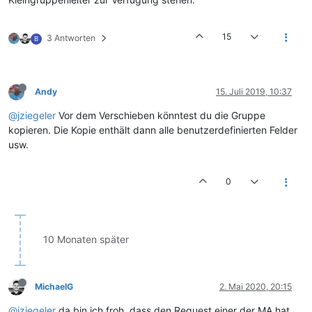
15
3 Antworten
B
Andy
15. Juli 2019, 10:37
@jziegeler
Vor dem Verschieben könntest du die Gruppe
kopieren. Die Kopie enthält dann alle benutzerdefinierten Felder
usw.
0
10 Monaten später
MichaelG
2. Mai 2020, 20:15
@jziegeler
da bin ich froh, dass den Request einer der MA hat