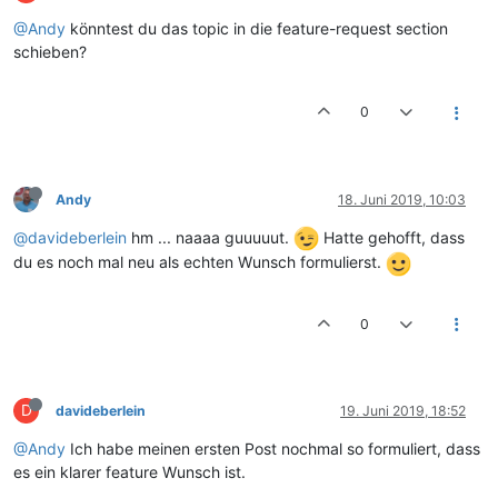
@Andy
könntest du das topic in die feature-request section
schieben?
0
Andy
18. Juni 2019, 10:03
@davideberlein
hm ... naaaa guuuuut.
Hatte gehofft, dass
du es noch mal neu als echten Wunsch formulierst.
0
D
davideberlein
19. Juni 2019, 18:52
@Andy
Ich habe meinen ersten Post nochmal so formuliert, dass
es ein klarer feature Wunsch ist.