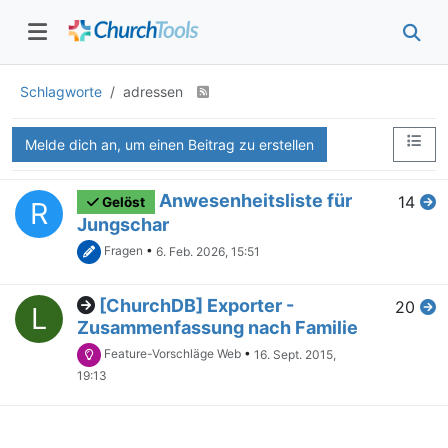
Schlagworte
adressen
Melde dich an, um einen Beitrag zu erstellen
Anwesenheitsliste für
14
Gelöst
R
Jungschar
Fragen
•
6. Feb. 2026, 15:51
[ChurchDB] Exporter -
20
L
Zusammenfassung nach Familie
Feature-Vorschläge Web
•
16. Sept. 2015,
19:13