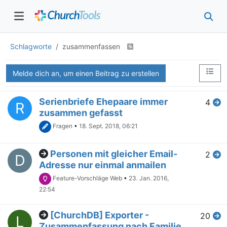
Schlagworte
zusammenfassen
Melde dich an, um einen Beitrag zu erstellen
Serienbriefe Ehepaare immer
4
R
zusammen gefasst
Fragen
•
18. Sept. 2018, 06:21
Personen mit gleicher Email-
2
D
Adresse nur einmal anmailen
Feature-Vorschläge Web
•
23. Jan. 2016,
22:54
[ChurchDB] Exporter -
20
L
Zusammenfassung nach Familie