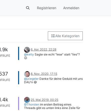
Registrieren
Anmelden
Alle Kategorien
1.9k
6. Apr. 2022, 22:28
@ketty
Sagte sie echt "lese" statt "lies"?
UFRUFE
😉
537
8. Nov. 2020, 17:15
@jziegeler
Danke für deine Geduld mit uns
UFRUFE
DAU'n 😅
Wer lesen kann ist klar im Vorteil - warum
hat die Zahl hier eine Bedeutung, wenn
das Kontrollkästchen leer ist? Egal, es
stand 2x "100" drin ... jetzt habe ich 20
1.4k
eingetragen und konnte die Änderungen
25. Mai 2019, 00:25
erfolgreich speichern.
@Thorsten
im ersten Beitrag eines
UFRUFE
Threads gibt es unten links eine Zeile für