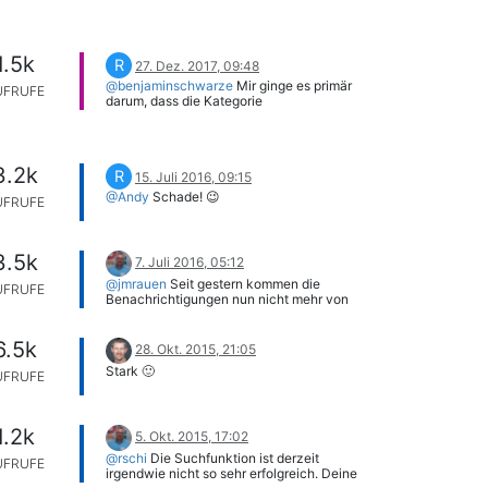
Schlagwörter.
1.5k
R
27. Dez. 2017, 09:48
@benjaminschwarze
Mir ginge es primär
UFRUFE
darum, dass die Kategorie
(schreibgeschützt) wieder sichtbar wäre.
So habe ich auch wieder Zugriff auf die
Posts, die ich selber erfasst habe und
weiss, was ich bereits gemeldet habe.
3.2k
R
Wäre dies möglich?
15. Juli 2016, 09:15
Falls für andere erforderlich und hilfreich,
@Andy
Schade! 😉
UFRUFE
kann ich schon versuchen, dabei
behilflich zu sein, die Kategorie etwas zu
pflegen.
3.5k
7. Juli 2016, 05:12
@jmrauen
Seit gestern kommen die
UFRUFE
Benachrichtigungen nun nicht mehr von
admin@churchtools.de
, sondern von
churchtoolsinovations@gmail.com
.
6.5k
Kann ja nicht gewollt sein, oder?
28. Okt. 2015, 21:05
Stark 🙂
UFRUFE
1.2k
5. Okt. 2015, 17:02
@rschi
Die Suchfunktion ist derzeit
UFRUFE
irgendwie nicht so sehr erfolgreich. Deine