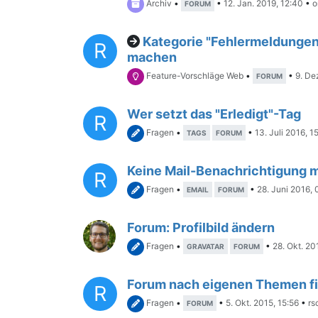
Archiv
•
•
12. Jan. 2019, 12:40
•
o
FORUM
Kategorie "Fehlermeldungen
R
machen
Feature-Vorschläge Web
•
•
9. De
FORUM
Wer setzt das "Erledigt"-Tag
R
Fragen
•
•
13. Juli 2016, 1
TAGS
FORUM
Keine Mail-Benachrichtigung 
R
Fragen
•
•
28. Juni 2016, 
EMAIL
FORUM
Forum: Profilbild ändern
Fragen
•
•
28. Okt. 20
GRAVATAR
FORUM
Forum nach eigenen Themen fi
R
Fragen
•
•
5. Okt. 2015, 15:56
•
rs
FORUM