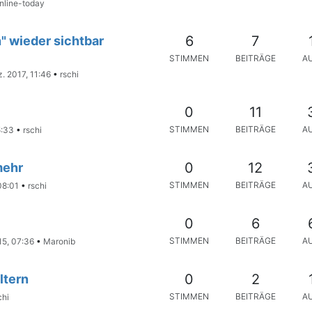
nline-today
6
7
" wieder sichtbar
STIMMEN
BEITRÄGE
A
z. 2017, 11:46
•
rschi
0
11
STIMMEN
BEITRÄGE
A
5:33
•
rschi
0
12
mehr
STIMMEN
BEITRÄGE
A
08:01
•
rschi
0
6
STIMMEN
BEITRÄGE
A
15, 07:36
•
Maronib
0
2
ltern
STIMMEN
BEITRÄGE
A
chi