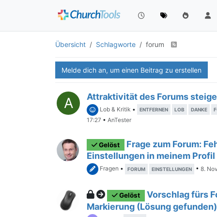
Übersicht
Schlagworte
forum
Melde dich an, um einen Beitrag zu erstellen
Attraktivität des Forums steig
A
Lob & Kritik
•
ENTFERNEN
LOB
DANKE
17:27
•
AnTester
Frage zum Forum: Feh
Gelöst
Einstellungen in meinem Profil
Fragen
•
•
8. No
FORUM
EINSTELLUNGEN
Vorschlag fürs F
Gelöst
Markierung (Lösung gefunden)