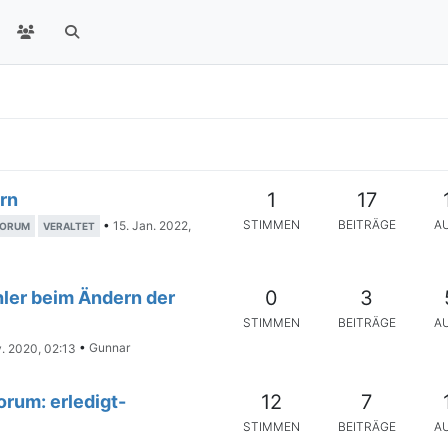
1
17
ern
STIMMEN
BEITRÄGE
A
•
15. Jan. 2022,
FORUM
VERALTET
0
3
ler beim Ändern der
STIMMEN
BEITRÄGE
A
v. 2020, 02:13
•
Gunnar
12
7
orum: erledigt-
STIMMEN
BEITRÄGE
A