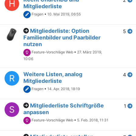
H
Mitgliederliste
Fragen
•
10. Mai 2019, 06:55
Mitgliederliste: Option
5
Familienbilder und Paarbilder
nutzen
Feature-Vorschläge Web
•
27. März 2019,
10:06
Weitere Listen, analog
4
R
Mitgliederliste
Fragen
•
14. Apr. 2018, 18:19
Mitgliederliste Schriftgröße
1
S
anpassen
Feature-Vorschläge Web
•
5. Feb. 2018, 11:31