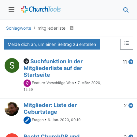
Schlagworte
mitgliederliste
Melde dich an, um einen Beitrag zu erstellen
Suchfunktion in der
11
S
Mitgliederliste auf der
Startseite
Feature-Vorschläge Web
•
7. März 2020,
15:59
Mitglieder: Liste der
2
Geburtstage
Fragen
•
6. Jan. 2020, 09:19
Recht ChurchDB und
2