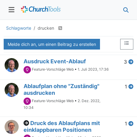
Schlagworte
drucken
Melde dich an, um einen Beitrag zu erstellen
Ausdruck Event-Ablauf
3
Feature-Vorschläge Web
•
1. Juli 2023, 17:36
Ablaufplan ohne "Zuständig"
1
ausdrucken
Feature-Vorschläge Web
•
2. Dez. 2022,
10:34
Druck des Ablaufplans mit
1
einklappbaren Positionen