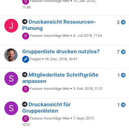
Feature-Vorschläge Web
•
10. Jan. 2020,
11:56
Druckansicht Ressourcen-
3
J
Planung
Feature-Vorschläge Web
•
4. Juli 2019, 11:24
Gruppenliste drucken nutzlos?
7
Fragen
•
18. Dez. 2018, 16:47
Mitgliederliste Schriftgröße
1
S
anpassen
Feature-Vorschläge Web
•
5. Feb. 2018, 11:31
Druckansicht für
1
S
Gruppenlisten
Feature-Vorschläge Web
•
7. Sept. 2017,
12:21