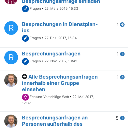
Besprechungsanfrage einladen
Fragen
•
25. März 2019, 15:33
Besprechungen in Dienstplan-
1
R
ics
Fragen
•
27. Dez. 2017, 15:34
Besprechungsanfragen
1
R
Fragen
•
22. Nov. 2017, 10:42
Alle Besprechungsanfragen
1
innerhalb einer Gruppe
einsehen
Feature-Vorschläge Web
•
22. Mai 2017,
12:37
Besprechungsanfragen an
5
Personen außerhalb des