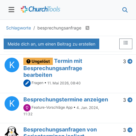
Schlagworte
besprechungsanfrage
Melde dich an, um einen Beitrag zu erstellen
Termin mit
3
Ungelöst
K
Besprechungsanfrage
bearbeiten
Fragen
•
11. Mai 2026, 08:40
Besprechungstermine anzeigen
3
K
Feature-Vorschläge App
•
4. Jan. 2024,
11:32
Besprechungsanfragen von
3