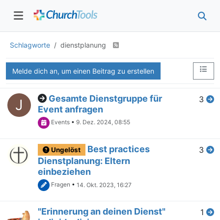
Schlagworte
dienstplanung
Melde dich an, um einen Beitrag zu erstellen
Gesamte Dienstgruppe für
3
J
Event anfragen
Events
•
9. Dez. 2024, 08:55
Best practices
3
Ungelöst
Dienstplanung: Eltern
einbeziehen
Fragen
•
14. Okt. 2023, 16:27
"Erinnerung an deinen Dienst"
1