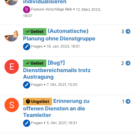
individualisieren
Feature-Vorschläge Web
•
12. März 2023,
18:07
(Automatische)
3
Gelöst
Planung ohne Dienstgruppe
Fragen
•
16. Jan. 2023, 16:51
[Bug?]
2
Gelöst
E
Dienstbereichsmails trotz
Austragung
Fragen
•
7. Okt. 2021, 15:35
Erinnerung zu
1
Ungelöst
S
offenen Diensten an die
Teamleiter
Fragen
•
5. Okt. 2021, 19:31