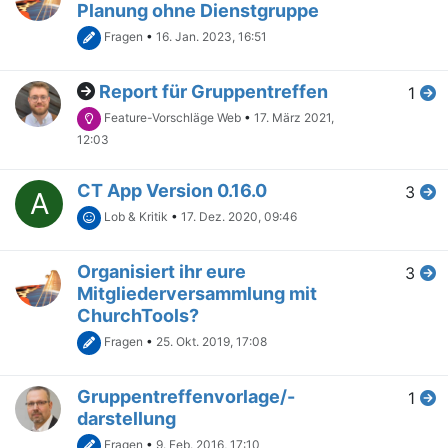
Planung ohne Dienstgruppe
Fragen
•
16. Jan. 2023, 16:51
Report für Gruppentreffen
1
Feature-Vorschläge Web
•
17. März 2021,
12:03
CT App Version 0.16.0
3
A
Lob & Kritik
•
17. Dez. 2020, 09:46
Organisiert ihr eure
3
Mitgliederversammlung mit
ChurchTools?
Fragen
•
25. Okt. 2019, 17:08
Gruppentreffenvorlage/-
1
darstellung
Fragen
•
9. Feb. 2016, 17:10