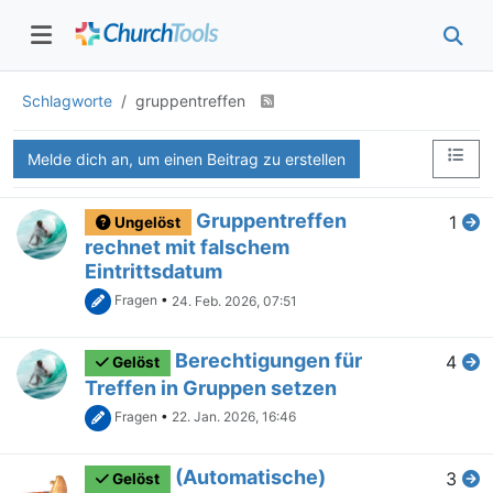
Schlagworte
gruppentreffen
Melde dich an, um einen Beitrag zu erstellen
Gruppentreffen
1
Ungelöst
rechnet mit falschem
Eintrittsdatum
Fragen
•
24. Feb. 2026, 07:51
Berechtigungen für
4
Gelöst
Treffen in Gruppen setzen
Fragen
•
22. Jan. 2026, 16:46
(Automatische)
3
Gelöst