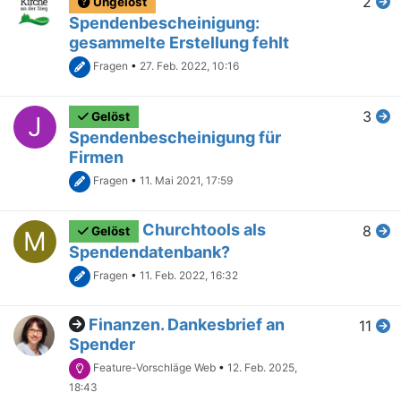
2
Ungelöst
Spendenbescheinigung:
gesammelte Erstellung fehlt
Fragen
•
27. Feb. 2022, 10:16
3
Gelöst
J
Spendenbescheinigung für
Firmen
Fragen
•
11. Mai 2021, 17:59
Churchtools als
8
Gelöst
M
Spendendatenbank?
Fragen
•
11. Feb. 2022, 16:32
Finanzen. Dankesbrief an
11
Spender
Feature-Vorschläge Web
•
12. Feb. 2025,
18:43