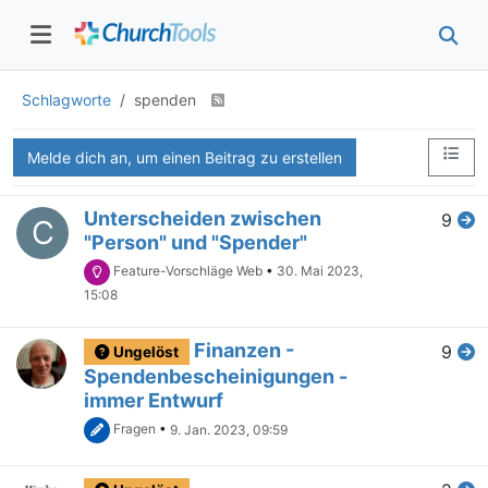
Schlagworte
spenden
Melde dich an, um einen Beitrag zu erstellen
Unterscheiden zwischen
9
C
"Person" und "Spender"
Feature-Vorschläge Web
•
30. Mai 2023,
15:08
Finanzen -
9
Ungelöst
Spendenbescheinigungen -
immer Entwurf
Fragen
•
9. Jan. 2023, 09:59